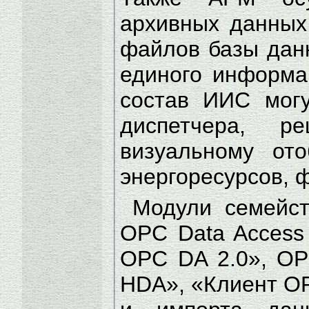
архивных данных
файлов базы дан
единого информа
состав ИИС могу
диспетчера, 
визуальному от
энергоресурсов, 
Модули семейст
ОРС Data Access
ОРС DA 2.0», OP
НDA», «Клиент О