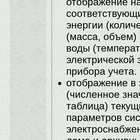
отображение н
соответствующи
энергии (колич
(масса, объем)
воды (температ
электрической 
прибора учета.
отображение в
(численное зна
таблица) текущ
параметров си
электроснабжен