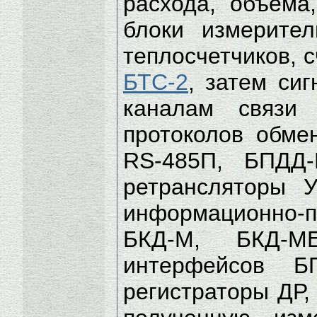
расхода, объема
блоки измерите
теплосчетчиков, с
БТС-2
, затем си
каналам связи 
протоколов обм
RS-485П, БПДД-
ретрансляторы 
информационно-
БКД-М, БКД-М
интерфейсов 
регистраторы ДР,