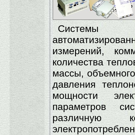
Системы ин
автоматизиров
измерений, комм
количества тепло
массы, объемного
давления теплон
мощности элек
параметров си
различную ко
электропотребле