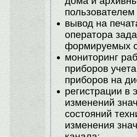
дома и архивны
пользователем
вывод на печа
оператора зада
формируемых с
мониторинг ра
приборов учета
приборов на д
регистрации в 
изменений зна
состояний техн
изменения зна
канала;