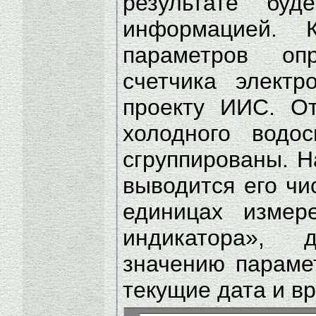
результате бу
информацией. 
параметров опр
счетчика электр
проекту ИИС. О
холодного водос
сгруппированы. Н
выводится его чи
единицах измер
индикатора», 
значению параме
текущие дата и в