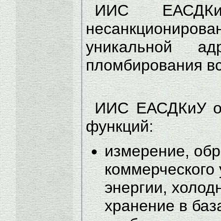
ИИС ЕАСДКи
несанкциониров
уникальной а
пломбирования вс
ИИС ЕАСДКиУ о
функций:
измерение, обр
коммерческого 
энергии, холод
хранение в ба