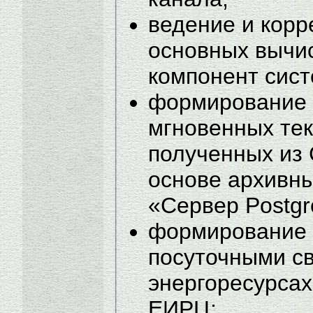
ведение и корр
основных вычи
компонент сис
формирование г
мгновенных тек
полученных из 
основе архивн
«Сервер Postg
формирование 
посуточными с
энергоресурсах
ЕИРЦ;