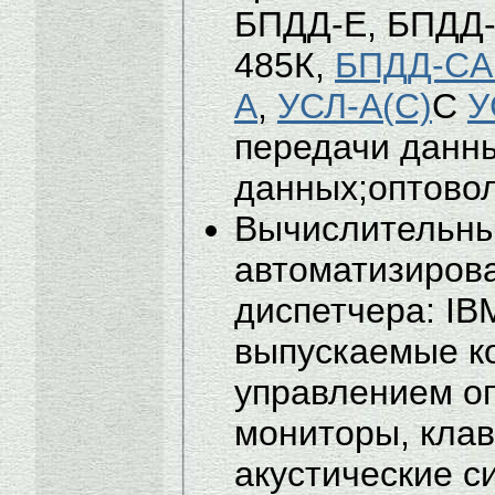
БПДД-Е, БПДД
485К,
БПДД-C
А
,
УСЛ-А(С)
С
У
передачи данн
данных;оптовол
Вычислительны
автоматизиров
диспетчера: I
выпускаемые к
управлением о
мониторы, кла
акустические с