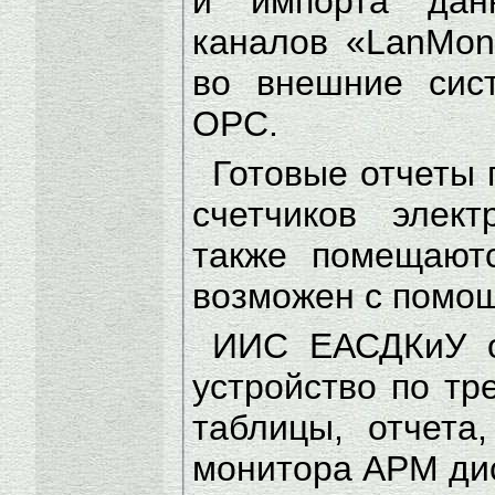
и импорта дан
каналов «LanMon
во внешние сис
ОРС.
Готовые отчеты 
счетчиков элект
также помещают
возможен с помощ
ИИС ЕАСДКиУ о
устройство по тр
таблицы, отчета
монитора АРМ ди