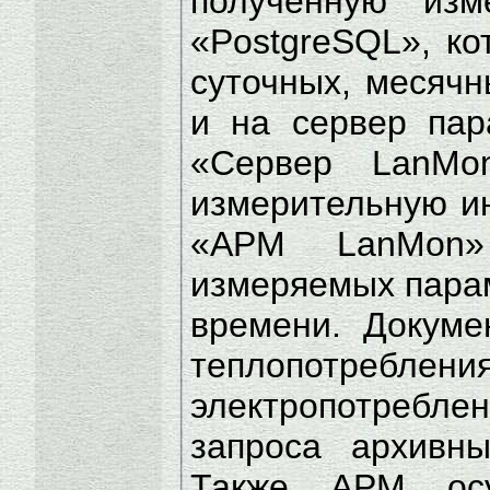
полученную из
«PostgreSQL», ко
суточных, месячн
и на сервер пар
«Сервер LanMo
измерительную и
«АРМ LanMon»
измеряемых пара
времени. Докуме
теплопотреб
электропотреб
запроса архивн
Также АРМ осу