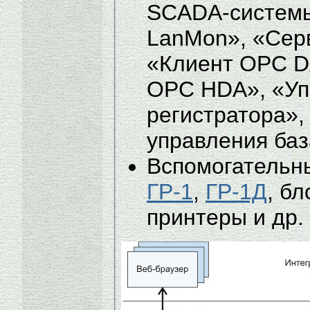
SCADA-систем
LanMon», «Сер
«Клиент ОРС D
ОРС HDA», «Уп
регистратора», 
управления баз
Вспомогательн
ГР-1
,
ГР-1Д
, б
принтеры и др.