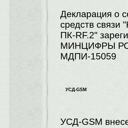
Декларация о с
средств связи 
ПК-RF.2" зарег
МИНЦИФРЫ РОС
МДПИ-15059
УСД-GSM
УСД-GSM внесе