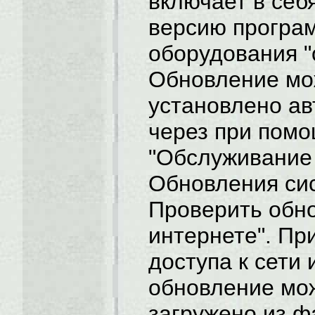
включает в се
версию програ
оборудования "
Обновление мо
установлено ав
через при пом
"Обслуживание 
Обновления си
Проверить обн
интернете". Пр
доступа к сети 
обновление мо
загружено из ф