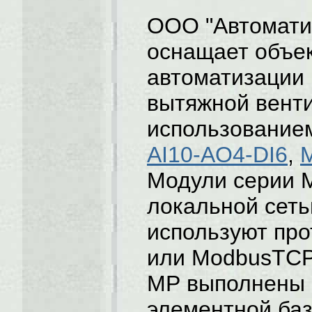
ООО "Автомати
оснащает объе
автоматизации 
вытяжной вент
использование
AI10-AO4-DI6
,
Модули серии 
локальной сеть
используют про
или ModbusTCP
МР выполнены 
элементной ба