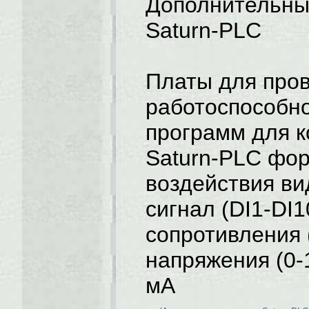
Дополнительны
Saturn-PLC
Платы для про
работоспособно
программ для 
Saturn-PLC фо
воздействия ви
сигнал (DI1-DI1
сопротивления 
напряжения (0-1
мА