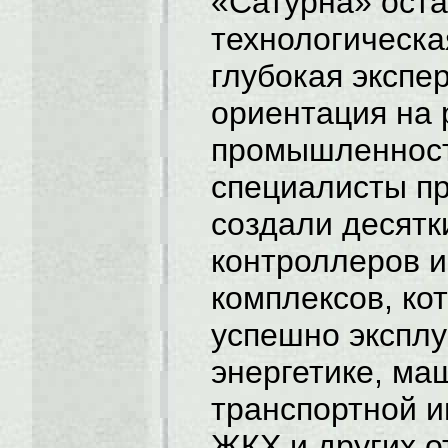
«Сатурна» ост
технологическа
глубокая экспе
ориентация на
промышленност
специалисты п
создали десятк
контроллеров 
комплексов, ко
успешно эксплу
энергетике, ма
транспортной и
ЖКХ и других 