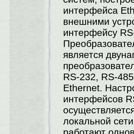
интерфейса Eth
внешними устр
интерфейсу RS-
Преобразовате
является двун
преобразовате
RS-232, RS-485
Ethernet. Наст
интерфейсов R
осуществляется
локальной сет
работают одно