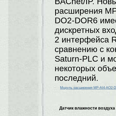
BACnet/IP. Нов
расширения MР
DO2-DOR6 име
дискретных вхо
2 интерфейса R
сравнению с к
Saturn-PLC и м
некоторых объе
последний.
Модуль расширения MР-AI4-AO2-
Датчик влажности воздуха