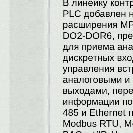
В линейку конт
PLC добавлен 
расширения MР
DO2-DOR6, пре
для приема ана
дискретных вхо
управления вс
аналоговыми и
выходами, пер
информации по
485 и Ethernet 
Modbus RTU, M