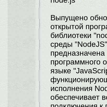
node.js
Выпущено обно
открытой прог
библиотеки "no
среды "NodeJS"
предназначена 
программного о
языке "JavaScri
функционирующ
исполнения No
обеспечивает 
подключения к