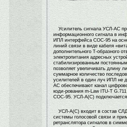
Усилитель сигнала УСЛ-АС пр
информационного сигнала в ин
ИПЛ интерфейса СОС-95 на осн
линий связи в виде кабеля «вит
дополнительного Т-образного от
электропитания адресных устро
стабилизированным постоянным
позволяет увеличивать длину ли
суммарное количество последо
усилителей в один луч ИПЛ не 
АС обеспечивают канал цифрово
коди-рования m-Law ITU-T G.71
СОС-95. УСЛ-А(С) подключается
УСЛ-А(С) входит в состав С
системы голосовой связи и прим
ретранслятора сигналов в симм