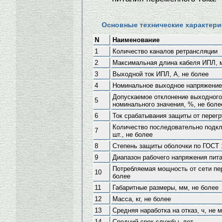
Основные технические характери
N
Наименование
1
Количество каналов ретрансляции
2
Максимальная длина кабеля ИПЛ, 
3
Выходной ток ИПЛ, А, не более
4
Номинальное выходное напряжение 
Допускаемое отклонение выходного
5
номинального значения, %, не боле
6
Ток срабатывания защиты от перегр
Количество последовательно подк
7
шт., не более
8
Степень защиты оболочки по ГОСТ 
9
Диапазон рабочего напряжения пита
Потребляемая мощность от сети пер
10
более
11
Габаритные размеры, мм, не более
12
Масса, кг, не более
13
Средняя наработка на отказ, ч, не 
14
Средний срок службы, лет