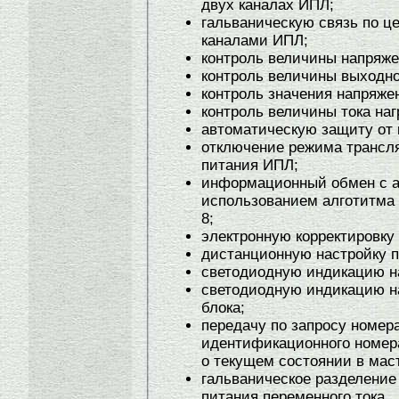
двух каналах ИПЛ;
гальваническую связь по ц
каналами ИПЛ;
контроль величины напряже
контроль величины выходн
контроль значения напряж
контроль величины тока наг
автоматическую защиту от 
отключение режима трансл
питания ИПЛ;
информационный обмен с а
использованием алготитма
8;
электронную корректировку 
дистанционную настройку п
светодиодную индикацию н
светодиодную индикацию н
блока;
передачу по запросу номер
идентификационного номер
о текущем состоянии в мас
гальваническое разделение
питания переменного тока.