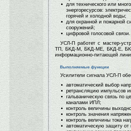
для технического или мног
энергоресурсов: электричес
горячей и холодной воды;
для охранной и пожарной с
сооружений;
цифровой голосовой связи.
УСЛ-П работет с мастер-уст
ТП, БКД-М, БКД-МЕ, БКД-Е, БК
информационно-питающей лини
Выполняемые функции
Усилители сигнала УСЛ-П об
автоматический выбор напр
ретрансляцию импульсов и
гальваническую связь по ц
каналами ИПЛ;
контроль величины выходн
контроль значения напряж
контроль величины тока наг
автоматическую защиту от 