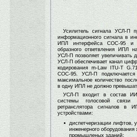
Усилитель сигнала УСЛ-П п
информационного сигнала в и
ИПЛ интерфейса СОС-95 и с
образного ответвления ИПЛ на
УСЛ-П позволяет увеличивать д
УСЛ-П обеспечивает канал цифр
кодирования m-Law ITU-T G.7
СОС-95. УСЛ-П подключаетс
максимальное количество посл
в одну ИПЛ не должно превышат
УСЛ-П входит в состав И
системы голосовой связи 
ретранслятора сигналов в 
устройствами:
диспетчеризации лифтов, у
инженерного оборудования
промышленых зданий;