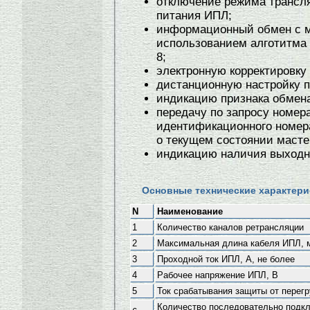
отключение режима трансл
питания ИПЛ;
информационный обмен с м
использованием алготитма
8;
электронную корректировку 
дистанционную настройку п
индикацию признака обмен
передачу по запросу номер
идентификационного номер
о текущем состоянии масте
индикацию наличия выходн
Основные технические характери
N
Наименование
1
Количество каналов ретрансляции
2
Максимальная длина кабеля ИПЛ, 
3
Проходной ток ИПЛ, А, не более
4
Рабочее напряжение ИПЛ, В
5
Ток срабатывания защиты от перегр
Количество последовательно подк