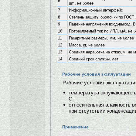
6
шт., не более
7
Информационный интерфейс
8
Степень защиты оболочки по ГОСТ 
9
Падение напряжения вход-выход, В
10
Потребляемый ток по ИПЛ, мА, не 
11
Габаритные размеры, мм, не более
12
Масса, кг, не более
13
Средняя наработка на отказ, ч, не 
14
Средний срок службы, лет
Рабочие условия эксплуатации
Рабочие условия эксплуатаци
температура окружающего в
С;
относительная влажность в
при отсутствии конденсаци
Применение