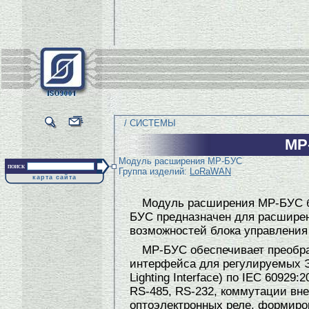
/ СИСТЕМЫ
МР
Модуль расширения МР-БУС
поиск
Группа изделий:
LoRaWAN
карта сайта
Модуль расширения МР-БУС б
БУС предназначен для расшире
возможностей блока управления
МР-БУС обеспечивает преобр
интерфейса для регулируемых ЭП
Lighting Interface) по IEC 60929
RS-485, RS-232, коммутации вн
оптоэлектронных реле, формиро