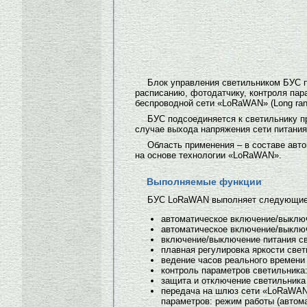
Блок управления светильником БУС п
расписанию, фотодатчику, контроля пар
беспроводной сети «LoRaWAN» (Long rang
БУС подсоединяется к светильнику п
случае выхода напряжения сети питания
Область применения – в составе ав
на основе технологии «LoRaWAN».
Выполняемые функции
БУС LoRaWAN выполняет следующие
автоматическое включение/выключ
автоматическое включение/выключ
включение/выключение питания св
плавная регулировка яркости свет
ведение часов реального времени 
контроль параметров светильника:
защита и отключение светильника
передача на шлюз сети «LoRaWAN»
параметров: режим работы (автома