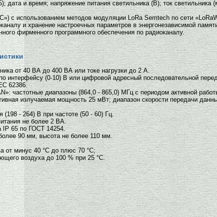
5); дата и время; напряжение питания светильника (В); ток светильника 
«С») с использованием методов модуляции LoRa Semtech по сети «LoRa
оканалу и хранение настроечных параметров в энергонезависимой памят
нного фирменного программного обеспечения по радиоканалу.
истики
ика от 40 ВА до 400 ВА или токе нагрузки до 2 А.
по интерфейсу (0-10) В или цифровой адресный последовательной переда
IEC 62386.
: частотные диапазоны (864,0 - 865,0) МГц с периодом активной работы 
ивная излучаемая мощность 25 мВт; диапазон скорости передачи данных 
(198 - 264) В при частоте (50 - 60) Гц.
итания не более 2 ВА.
 IP 65 по ГОСТ 14254.
более 90 мм, высота не более 110 мм.
 от минус 40 °С до плюс 70 °С;
ющего воздуха до 100 % при 25 °С.