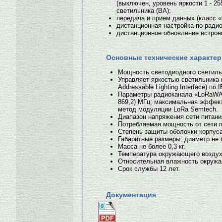
(выключен, уровень яркости 1 - 25
светильника (ВА);
передача и прием данных (класс 
дистанционная настройка по ради
дистанционное обновление встрое
Основные технические характер
Мощность светодиодного светильн
Управляет яркостью светильника 
Addressable Lighting Interface) по 
Параметры радиоканала «LoRaWAN»
869,2) МГц; максимальная эффект
метод модуляции LoRa Semtech.
Диапазон напряжения сети питания 
Потребляемая мощность от сети п
Степень защиты оболочки корпуса
Габаритные размеры: диаметр не 
Масса не более 0,3 кг.
Температура окружающего воздуха
Относительная влажность окружа
Срок службы 12 лет.
Документация