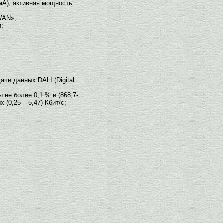
(мА); активная мощность
WAN»;
и;
чи данных DALI (Digital
не более 0,1 % и (868,7-
(0,25 – 5,47) Кбит/с;