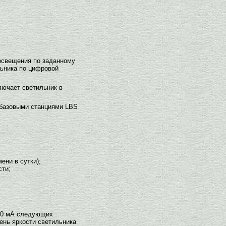
освещения по заданному
льника по цифровой
лючает светильник в
 базовыми станциями LBS
ени в сутки);
сти;
 40 мА следующих
ень яркости светильника