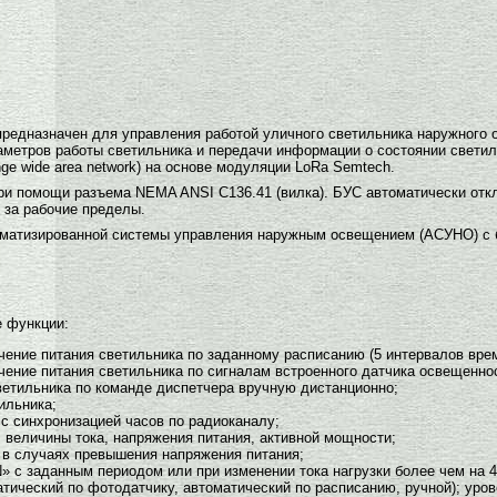
редназначен для управления работой уличного светильника наружного 
аметров работы светильника и передачи информации о состоянии свети
e wide area network) на основе модуляции LoRa Semtech.
ри помощи разъема NEMA ANSI C136.41 (вилка). БУС автоматически отк
 за рабочие пределы.
томатизированной системы управления наружным освещением (АСУНО) с
 функции:
ение питания светильника по заданному расписанию (5 интервалов врем
ение питания светильника по сигналам встроенного датчика освещенно
етильника по команде диспетчера вручную дистанционно;
ильника;
с синхронизацией часов по радиоканалу;
 величины тока, напряжения питания, активной мощности;
 в случаях превышения напряжения питания;
 с заданным периодом или при изменении тока нагрузки более чем на
тический по фотодатчику, автоматический по расписанию, ручной); уров