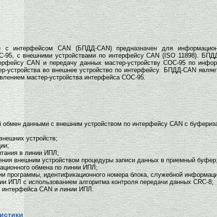
й с интерфейсом CAN (БПДД-CAN) предназначен для информационн
С-95, с внешними устройствами по интерфейсу CAN (ISO 11898). БПД
терфейсу CAN и передачу данных мастер-устройству СОС-95 по инфо
ер-устройства во внешнее устройство по интерфейсу. БПДД-CAN являе
авлением мастер-устройства интерфейса СОС-95.
 обмен данными с внешним устройством по интерфейсу CAN с буфериз
внешних устройств;
ии;
итания в линии ИПЛ;
ния внешним устройством процедуры записи данных в приемный буфер
ционного обмена по линии ИПЛ;
ии программы, идентификационного номера блока, служебной информаци
нии ИПЛ с использованием алгоритма контроля передачи данных СRC-8;
й интерфейса CAN и линии ИПЛ.
истики