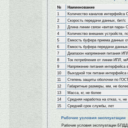
№
Наименование
1
Количество каналов интерфейса 
2
Скорость передачи данных, бит/с
3
Длина линии связи «витая пара» C
4
Количество внешних устройств, п
5
Емкость буфера приема данных от
6
Емкость буфера передачи данных 
7
Диапазон напряжения питания ИП
8
Ток потребления от линии ИПЛ, мА
9
Напряжение питания интерфейса в
10
Выходной ток питани интерфейса 
11
Степень защиты оболочки по ГОСТ
12
Габаритные размеры, мм, не боле
13
Масса, кг, не более
14
Средняя наработка на отказ, ч, не
15
Средний срок службы, лет
Рабочие условия эксплуатации
Рабочие условия эксплуатации БПДД