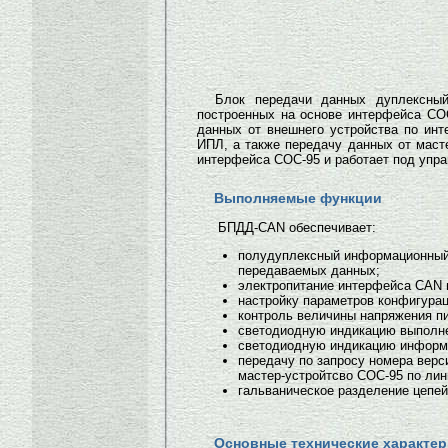
Блок передачи данных дуплексны
построенных на основе интерфейса СО
данных от внешнего устройства по ин
ИПЛ, а также передачу данных от маст
интерфейса СОС-95 и работает под упр
Выполняемые функции
БПДД-CAN обеспечивает:
полудуплексный информационный
передаваемых данных;
электропитание интерфейса CAN 
настройку параметров конфигурац
контроль величины напряжения п
светодиодную индикацию выполне
светодиодную индикацию информа
передачу по запросу номера верс
мастер-устройтсво СОС-95 по ли
гальваническое разделение цепе
Основные технические характер