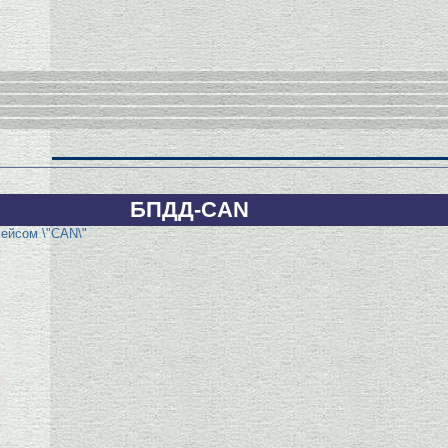
БПДД-CAN
ейсом \"CAN\"