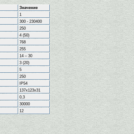
Значение
1
300 - 230400
250
4 (50)
768
255
14 – 30
3 (20)
5
250
IP54
137х123х31
0,3
30000
12