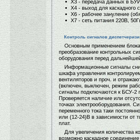
Х3 - передача данных в БУИ
Х4 - выход для каскадного 
Х6 - рабочее зануление (об
Х7 - сеть питания 220В, 50Г
Контроль сигналов диспетчериз
Основным применением блока
преобразование контрольных сиг
оборудования перед дальнейшей
Информационные сигналы сни
шкафа управления контролируем
вентиляторов и проч. и отражаю
(включен, выключен, режим раб
сигналы подключаются к БСУ-2 
Проверяется наличие или отсут
точках электрооборудования. Си
переменного тока таки постоянно
или (12-24)В в зависимости от 
плат.
Для увеличения количества к
возможно каскадное соединение