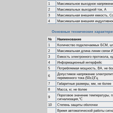
1
Максимальное выходное напряжени
2
Максимальных выходной ток, А
3
Максимальная внешняя емкость, С
4
Максимальная внешняя индуктивнос
Основные технические характери
№
Наименование
1
Количество подключаемых БСМ, шт
2
Максимальная длина линии связи 
3
Емкость электронного протокола, е
4
Информационный интерфейс
5
Потребляемая мощность, ВА, не бо
Допустимое напряжение электропита
6
переменного тока (50±1)Гц
7
Габаритные размеры, мм, не более
8
Масса, кг, не более
Пороговое значение температуры, 
9
сигнализация,°С
10
Степень защиты оболочки
Время автоматической работы сигн