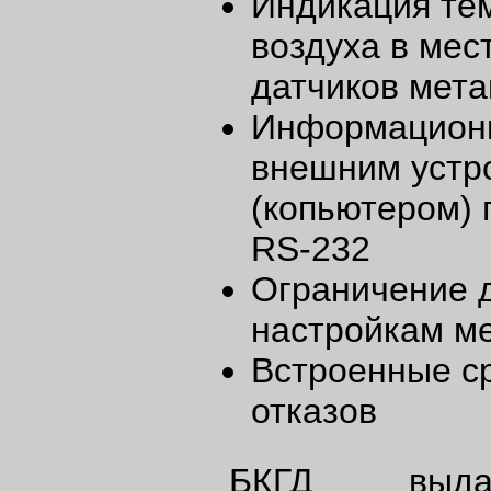
Индикация те
воздуха в мес
датчиков мет
Информационн
внешним устр
(копьютером) 
RS-232
Ограничение д
настройкам м
Встроенные с
отказов
БКГД выда