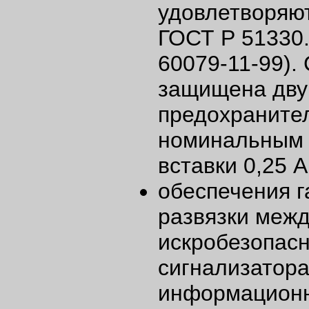
удовлетворяю
ГОСТ Р 51330
60079-11-99).
защищена дв
предохраните
номинальным 
вставки 0,25 
обеспечения г
развязки меж
искробезопас
сигнализатор
информационн