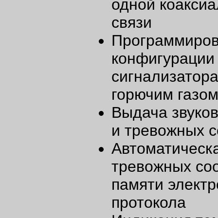
одной коакси
связи
Программиро
конфигурации
сигнализатора
горючим газо
Выдача звуков
и тревожных 
Автоматическа
тревожных со
памяти электр
протокола