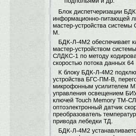
подпольями и др.
Блок диспетчеризации БДК
информационно-питающей ли
мастер-устройства системы 
М.
БДК-Л-4М2 обеспечивает к
мастер-устройством систем
СЛДКС-1 по методу кодирова
скоростью потока данных 64 
К блоку БДК-Л-4М2 подклю
устройства БГС-ПМ-В, перег
микрофонным усилителем МУЗ
управления освещением БИУ
ключей Touch Memory ТМ-СЛ
оптоэлектронный датчик ско
преобразователь температур
привода лебедки ТД.
БДК-Л-4М2 устанавливает