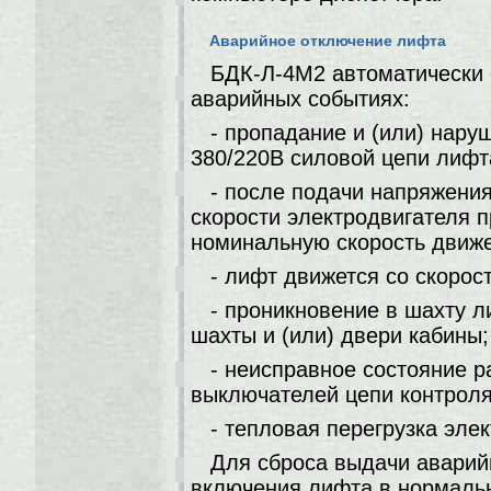
Аварийное отключение лифта
БДК-Л-4М2 автоматически
аварийных событиях:
- пропадание и (или) нар
380/220В силовой цепи лифт
- после подачи напряжени
скорости электродвигателя 
номинальную скорость движ
- лифт движется со скоро
- проникновение в шахту л
шахты и (или) двери кабины;
- неисправное состояние р
выключателей цепи контроля
- тепловая перегрузка эле
Для сброса выдачи авари
включения лифта в нормаль