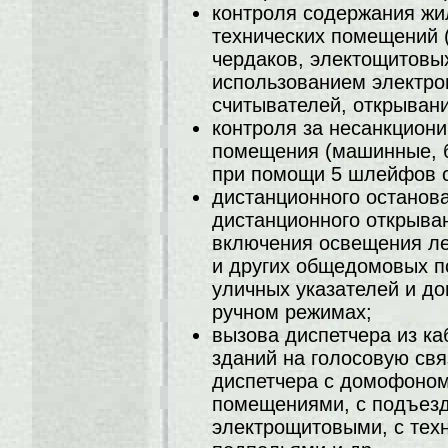
контроля содержания жи
технических помещений
чердаков, электощитовых 
использованием электро
считывателей, открыван
контроля за несанкцион
помещения (машинные, б
при помощи 5 шлейфов с
дистанционного останов
дистанционного открыва
включения освещения ле
и других общедомовых п
уличных указателей и д
ручном режимах;
вызова диспетчера из к
зданий на голосовую свя
диспетчера с домофоном
помещениями, с подъезд
электрощитовыми, с тех