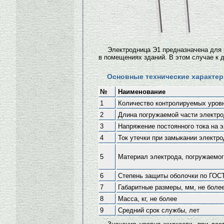
Электродница Э1 предназначена для 
в помещениях зданий. В этом случае к 
Основные технические характер
№
Наименование
1
Количество контролируемых уров
2
Длина погружаемой части электро
3
Напряжение постоянного тока на э
4
Ток утечки при замыкании электро
5
Материал электрода, погружаемог
6
Степень защиты оболочки по ГОС
7
Габаритные размеры, мм, не боле
8
Масса, кг, не более
9
Средний срок службы, лет