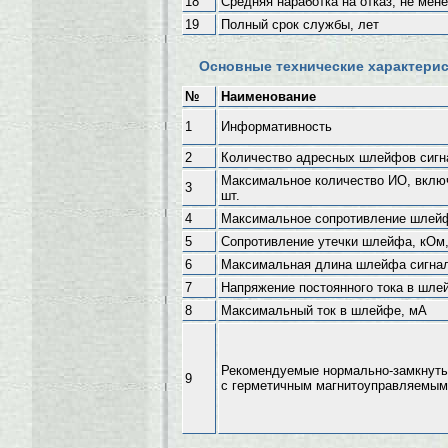
18
Средняя наработка на отказ, не мен
19
Полный срок службы, лет
Основные технические характери
№
Наименование
1
Информативность
2
Количество адресных шлейфов сигна
Максимальное количество ИО, вклю
3
шт.
4
Максимальное сопротивление шлей
5
Сопротивление утечки шлейфа, кОм,
6
Максимальная длина шлейфа сигнал
7
Напряжение постоянного тока в шле
8
Максимальный ток в шлейфе, мА
Рекомендуемые нормально-замкнуты
9
с герметичным магнитоуправляемым