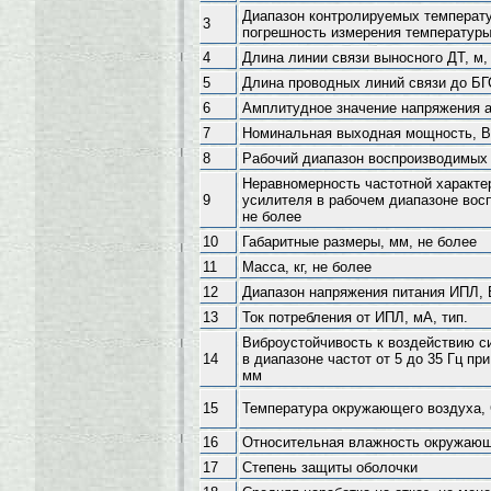
Диапазон контролируемых температу
3
погрешность измерения температуры
4
Длина линии связи выносного ДТ, м,
5
Длина проводных линий связи до БГС
6
Амплитудное значение напряжения а
7
Номинальная выходная мощность, В
8
Рабочий диапазон воспроизводимых 
Неравномерность частотной характе
9
усилителя в рабочем диапазоне вос
не более
10
Габаритные размеры, мм, не более
11
Масса, кг, не более
12
Диапазон напряжения питания ИПЛ, 
13
Ток потребления от ИПЛ, мА, тип.
Виброустойчивость к воздействию с
14
в диапазоне частот от 5 до 35 Гц п
мм
15
Температура окружающего воздуха,
16
Относительная влажность окружающе
17
Степень защиты оболочки