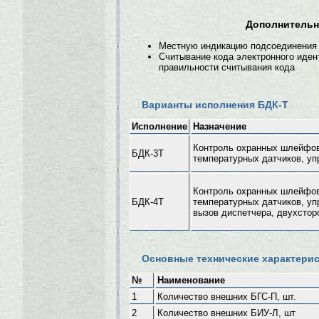
Дополнительн
Местную индикацию подсоединения
Считывание кода электронного иде
правильности считывания кода
Варианты исполнения БДК-Т
Исполнение
Назначение
Контроль охранных шлейфов,
БДК-3Т
температурных датчиков, у
Контроль охранных шлейфов,
БДК-4Т
температурных датчиков, уп
вызов диспетчера, двухстор
Основные технические характери
№
Наименование
1
Количество внешних БГС-П, шт.
2
Количество внешних БИУ-Л, шт