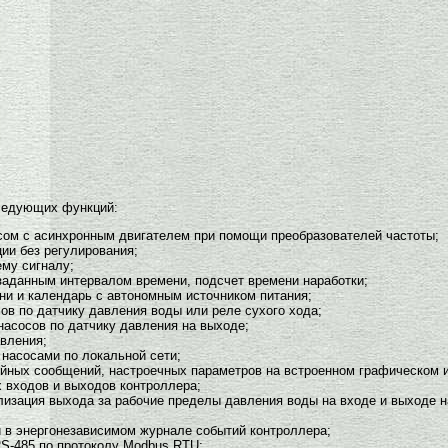
ледующих функций:
ом с асинхронным двигателем при помощи преобразователей частоты;
ии без регулирования;
ему сигналу;
заданным интервалом времени, подсчет времени наработки;
ни и календарь с автономным источником питания;
ов по датчику давления воды или реле сухого хода;
насосов по датчику давления на выходе;
авления;
насосами по локальной сети;
йных сообщений, настроечных параметров на встроенном графическом и
х входов и выходов контроллера;
лизация выхода за рабочие пределы давления воды на входе и выходе н
 в энергонезависимом журнале событий контроллера;
S-485 по протоколу Modbus RTU;