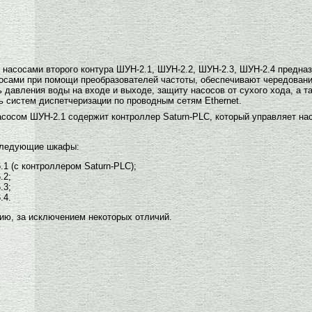
асосами второго контура ШУН-2.1, ШУН-2.2, ШУН-2.3, ШУН-2.4 предна
осами при помощи преобразователей частоты, обеспечивают чередовани
 давления воды на входе и выходе, защиту насосов от сухого хода, а 
ь систем диспетчеризации по проводным сетям Ethernet.
осом ШУН-2.1 содержит контроллер Saturn-PLC, который управляет на
 следующие шкафы:
1 (с контроллером Saturn-PLC);
.2;
.3;
.4.
ю, за исключением некоторых отличий.