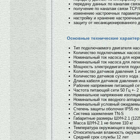
передачу данных по каналам связ
получение по каналам связи TCP/
изменению настроечных параметр
настройку и хранение настроечны
защиту от несанкционированного 
Основные технические характер
Тип подключаемого двигателя нас
Количество подключаемых насосов
Номинальный ток насоса для норм
Номинальный ток насоса для легко
Мощность электродвигателя подк
Количество датчиков давления 1 и
Количество датчиков сухого хода 
Длина кабеля датчиков давления 
Рабочее напряжение питающей сет
Частота питающей сети 50 Гц +- 2
Номинальное напряжение изоляци
Номинальный ток вводного аппара
Номинальный условный ожидаемый 
Степень защиты оболочки IP55 по
Система заземления TN-S
Габаритные размеры ШУН-2.1 (122
Масса ШУН-2.1 не более 110 кг
Температура окружающего воздуха 
Относительная влажность окружаю
Средний срок службы 12 лет