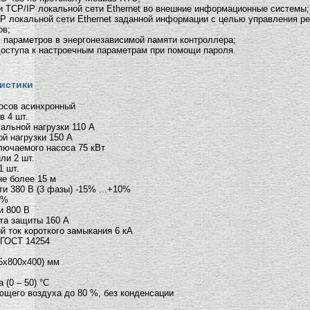
и TCP/IP локальной сети Ethernet во внешние информационные системы;
IP локальной сети Ethernet заданной информации с целью управления р
ов;
х параметров в энергонезависимой памяти контроллера;
доступа к настроечным параметрам при помощи пароля.
истики
осов асинхронный
 4 шт.
альной нагрузки 110 А
й нагрузки 150 А
лючаемого насоса 75 кВт
ли 2 шт.
1 шт.
не более 15 м
и 380 В (3 фазы) -15% ...+10%
 %
и 800 В
та защиты 160 А
ток короткого замыкания 6 кА
 ГОСТ 14254
5х800х400) мм
(0 – 50) °С
щего воздуха до 80 %, без конденсации