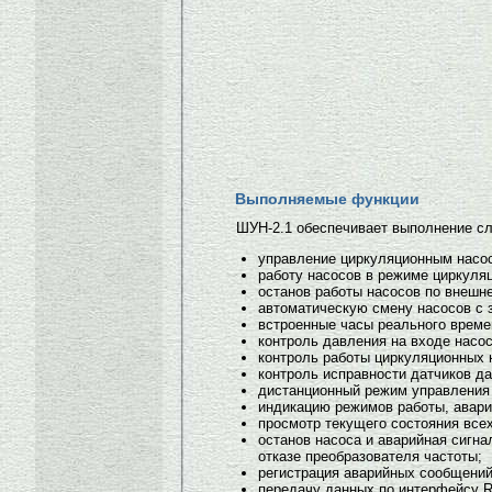
Выполняемые функции
ШУН-2.1 обеспечивает выполнение с
управление циркуляционным насос
работу насосов в режиме циркуляц
останов работы насосов по внешн
автоматическую смену насосов с 
встроенные часы реального време
контроль давления на входе насос
контроль работы циркуляционных 
контроль исправности датчиков д
дистанционный режим управления 
индикацию режимов работы, авари
просмотр текущего состояния все
останов насоса и аварийная сигна
отказе преобразователя частоты;
регистрация аварийных сообщений
передачу данных по интерфейсу R